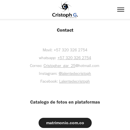
Contact
Movil: +57 320 326 2754
whatsapp:
+57 320 326 2754
Correo:
Cristopher_gar_25
@hotmail.com
Instagram:
@lalentedecristoph
Facebook:
Lalentedecristoph
Catalogo de fotos en plataformas
matrimonio.com.co